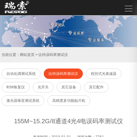
当前位置：
网站首页
>
比特误码率测试仪
自动化调测试系统
比特误码率测试仪
程控式光衰减器
时钟恢复仪
光开关
其它设备
其它配件
激光器噪音测试系统
高精度多功能贴片机
155M~15.2G/8通道4光4电误码率测试仪
发布时间：2019-01-01
浏览次数：7761